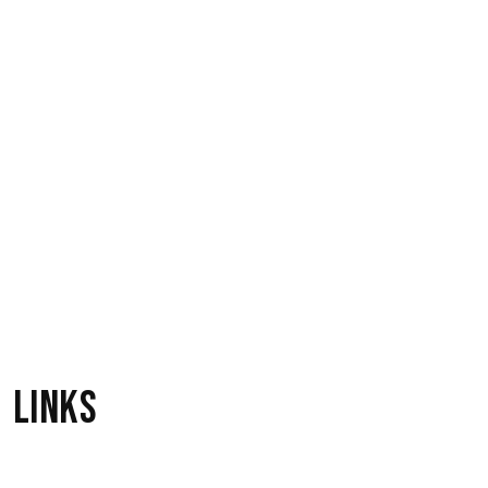
4
Rasmus Nøhr
Lykkelig Smutning
3
Rasmus Nøhr
Regnvejr
1
Rasmus Nøhr
Links