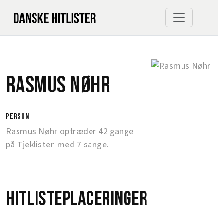
Rasmus Nøhr
person
Rasmus Nøhr optræder 42 gange
på Tjeklisten med 7 sange.
Hitlisteplaceringer