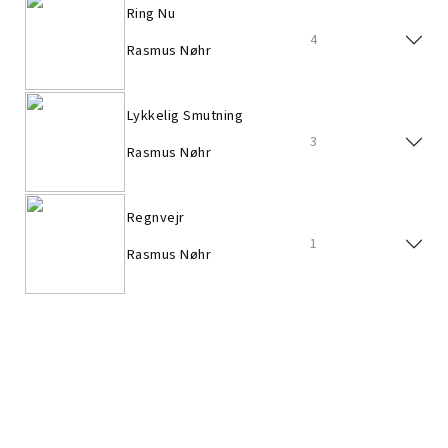
Ring Nu
4
Rasmus Nøhr
Lykkelig Smutning
3
Rasmus Nøhr
Regnvejr
1
Rasmus Nøhr
Sommer I Europa
12
Rasmus Nøhr
Gammel Kongevej
12