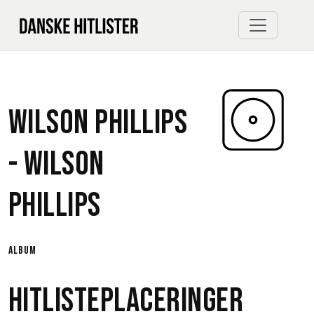
Wilson Phillips
-
Wilson
Phillips
album
Hitlisteplaceringer