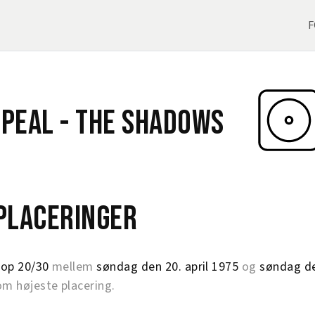
F
ppeal -
The Shadows
eplaceringer
op 20/30
mellem
søndag den 20. april 1975
og
søndag de
 højeste placering.