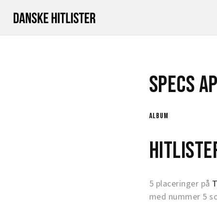
Specs A
album
Hitlist
5 placeringer på
T
med nummer 5 som