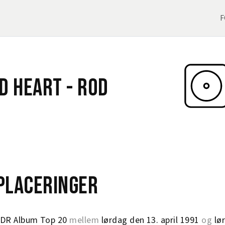
F
d Heart -
Rod
t
eplaceringer
DR Album Top 20
mellem
lørdag den 13. april 1991
og
lø