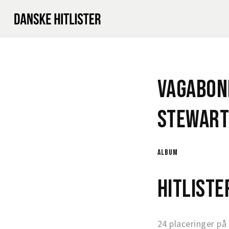
Vagabon
Stewar
album
Hitlist
24 placeringer på