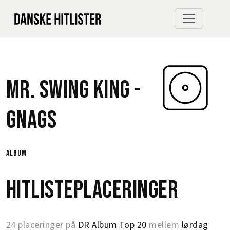
Mr. Swing King -
Gnags
album
Hitlisteplaceringer
24 placeringer på
DR Album Top 20
mellem
lørdag